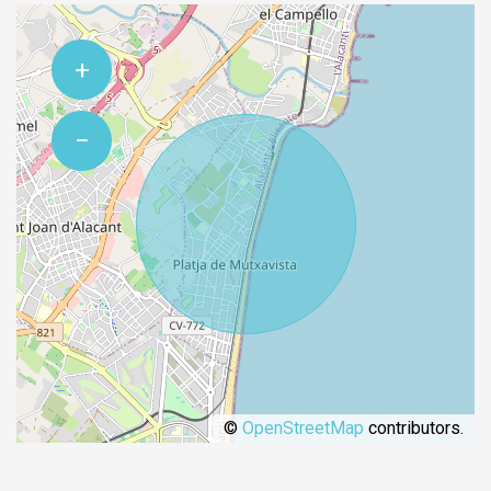
+
−
©
OpenStreetMap
contributors.