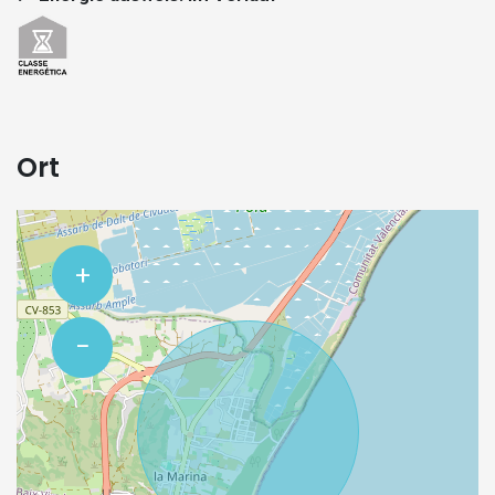
Ort
+
−