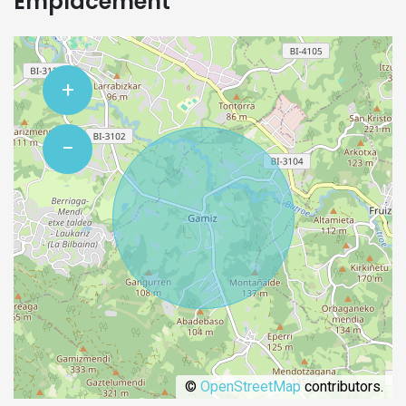
Emplacement
+
−
©
OpenStreetMap
contributors.